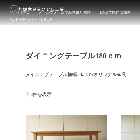
HOME
メールフォームでお見積り依頼
LINEで気軽に相談
無垢材を使った手作り家具工房
お
ダイニングテーブル180ｃｍ
ダイニングテーブル横幅180ｃｍオリジナル家具
全3件を表示