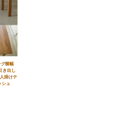
ング横幅
な引き出し
6人掛けテ
ッシュ
）