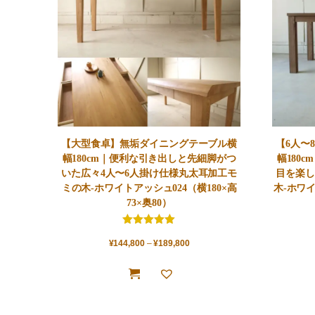
【大型食卓】無垢ダイニングテーブル横
【6人〜
幅180cm｜便利な引き出しと先細脚がつ
幅180
いた広々4人〜6人掛け仕様丸太耳加工モ
目を楽し
ミの木-ホワイトアッシュ024（横180×高
木-ホワイ
73×奥80）
5.00
¥
144,800
5点満点
–
¥
189,800