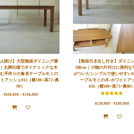
8人掛け】大型無垢ダイニング横
【無垢引き出し付き】ダイニ
cm｜太脚仕様でダイナミックな木
180cm｜小物の片付けに便利
む手作りの食卓テーブルモミの
がついたシンプルで使いやすい
トアッシュ012（横180×高72×奥
ーブルモミの木-ホワイトア
80）
026（横180×高73×奥80
¥
106,800
–
¥
146,800
5.00
¥
139,800
5点満点
–
¥
185,800