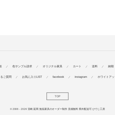
談
色サンプル請求
オリジナル家具
カート
送料
納期
あるご質問
お気に入りLIST
facebook
instagram
ホワイトアッ
TOP
© 2006 - 2026
宮崎 延岡 無垢家具のオーダー制作 見積無料 県外配送可 ひでじ工房