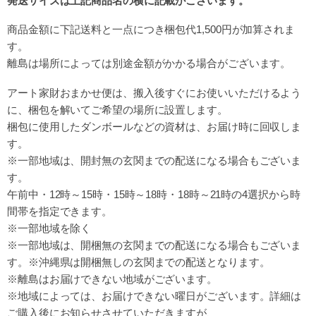
発送サイズは上記商品名の横に記載がございます。
商品金額に下記送料と一点につき梱包代1,500円が加算されま
す。
離島は場所によっては別途金額がかかる場合がございます。
アート家財おまかせ便は、
搬入後すぐにお使いいただけるよう
に、梱包を解いてご希望の場所に設置します。
梱包に使用したダンボールなどの資材は、お届け時に回収しま
す。
※一部地域は、開封無の玄関までの配送になる場合もございま
す。
午前中・12時～15時・15時～18時・18時～21時
の4選択から時
間帯を指定できます。
※一部地域を除く
※一部地域は、開梱無の玄関までの配送になる場合もございま
す。※沖縄県は開梱無しの玄関までの配送となります。
※離島はお届けできない地域がございます。
※地域によっては、お届けできない曜日がございます。詳細は
ご購入後にお知らせさせていただきますが、