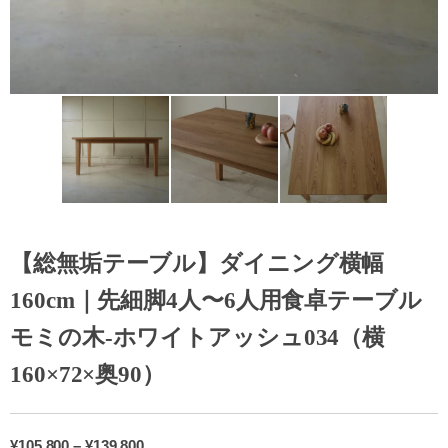
【総無垢テーブル】ダイニング横幅
160cm｜先細脚4人〜6人用食卓テーブル
モミの木-ホワイトアッシュ034（横
160×72×奥90）
¥
105,800
–
¥
139,800