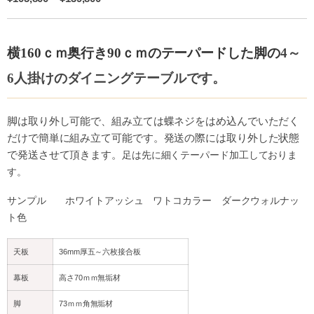
横160ｃｍ奥行き90ｃｍのテーパードした脚の
4～
6人掛けのダイニングテーブルです。
脚は取り外し可能で、組み立ては
蝶ネジをはめ込んでいただく
だけで簡単に組み立て可能です。
発送の際には取り外した状態
で発送させて頂きます。
足は先に細くテーパード加工しておりま
す。
サンプル ホワイトアッシュ ワトコカラー ダークウォルナッ
ト色
天板
36mm厚五～六枚接合板
幕板
高さ70ｍｍ無垢材
脚
73ｍｍ角無垢材