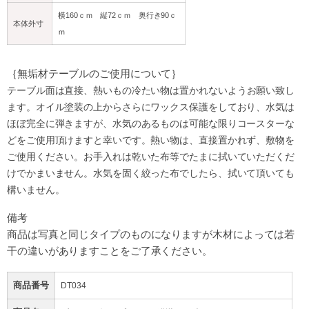
横160ｃｍ 縦72ｃｍ 奥行き90ｃ
本体外寸
ｍ
｛無垢材テーブルのご使用について｝
テーブル面は直接、熱いもの冷たい物は
置かれないようお願い致し
ます。オイル塗装の上からさらにワックス保護をしており、水気は
ほぼ完全に弾きますが、水気のあるものは可能な限りコースターな
どをご使用頂けますと幸いです。熱い物は、直接置かれず、敷物を
ご使用ください。お手入れは乾いた布等でたまに拭いていただくだ
けでかまいません。水気を固く絞った布でしたら、拭いて頂いても
構いません。
備考
商品は写真と同じタイプのものになりますが
木材によっては若
干の違いがありますことをご了承ください。
商品番号
DT034