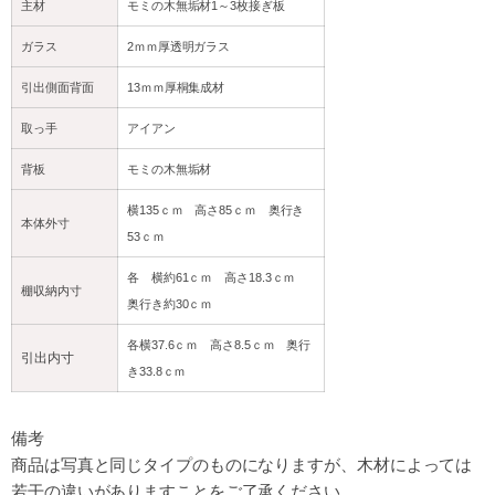
主材
モミの木無垢材1～3枚接ぎ板
ガラス
2ｍｍ厚透明ガラス
引出側面背面
13ｍｍ厚桐集成材
取っ手
アイアン
背板
モミの木無垢材
横135ｃｍ 高さ85ｃｍ 奥行き
本体外寸
53ｃｍ
各 横約61ｃｍ 高さ18.3ｃｍ
棚収納内寸
奥行き約30ｃｍ
各横37.6ｃｍ 高さ8.5ｃｍ 奥行
引出内寸
き33.8ｃｍ
備考
商品は写真と同じタイプのものになりますが、
木材によっては
若干の違いがありますことをご了承ください。