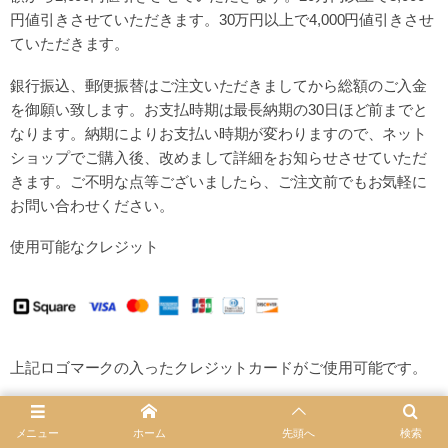
円値引きさせていただきます。
30万円以上で4,000円値引きさせ
ていただきます。
銀行振込、郵便振替はご注文いただきましてから
総額のご入金
を御願い致します。お支払時期は最長納期の30日ほど前までと
なります。
納期によりお支払い時期が変わりますので、ネット
ショップでご購入後、改めまして詳細を
お知らせさせていただ
きます。ご不明な点等ございましたら、ご注文前でもお気軽に
お問い合わせください。
使用可能なクレジット
上記ロゴマークの入ったクレジットカードがご使用可能です。
・お取り扱いいただけるのは一括払いのみです。分割払いや、
ボーナス一括払いで決済をすることはできません。カード決済
メニュー
ホーム
先頭へ
検索