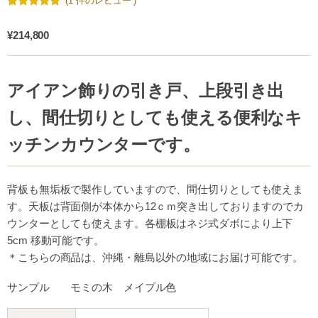
(
1
件のレビュー )
5.00
5
1
段階
の顧客評価
に基づく
¥
214,800
アイアン飾りの引き戸、上段引き出
し、間仕切りとしても使える便利なキ
ッチンカウンターです。
背板も無垢板で製作していますので、間仕切りとしても使えま
す。天板は背面側が本体から12ｃｍ突き出しておりますのでカ
ウンターとしても使えます。
各棚板はネジ式ダボにより上下
5cm 移動可能です。
＊こちらの商品は、沖縄・離島以外の地域にお届け可能です。
サンプル モミの木 メイプル色