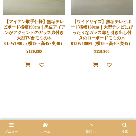
【アイアン取手仕様】無垢テレ
【ワイドサイズ】無垢テレビボ
ビボード横幅190cm｜黒皮アイア
ード横幅180cm｜大型テレビにぴ
ンがアクセントのガラス扉付き
ったりなガラス扉と引き出し付
大型TV台モミの木
きのローボードモミの木
013W190L（横190×高45×奥40）
013W180M（横180×高40×奥45）
¥
139,800
¥
119,800
メニュー
ホーム
先頭へ
検索