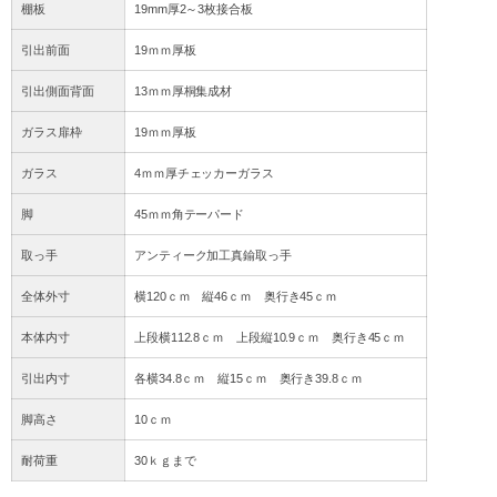
棚板
19mm厚2～3枚接合板
引出前面
19ｍｍ厚板
引出側面背面
13ｍｍ厚桐集成材
ガラス扉枠
19ｍｍ厚板
ガラス
4ｍｍ厚チェッカーガラス
脚
45ｍｍ角テーパード
取っ手
アンティーク加工真鍮取っ手
全体外寸
横120ｃｍ 縦46ｃｍ 奥行き45ｃｍ
本体内寸
上段横112.8ｃｍ 上段縦10.9ｃｍ 奥行き45ｃｍ
引出内寸
各横34.8ｃｍ 縦15ｃｍ 奥行き39.8ｃｍ
脚高さ
10ｃｍ
耐荷重
30ｋｇまで