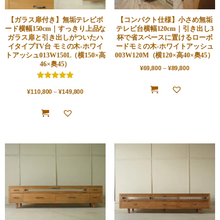
【ガラス扉付き】無垢テレビボ
【コンパクト仕様】小さめ無垢
ード横幅150cm｜すっきり上品な
テレビ台横幅120cm｜引き出し3
ガラス扉と引き出しがついたハ
杯で省スペースに置けるローボ
イタイプTV台 モミの木-ホワイ
ードモミの木-ホワイトアッシュ
トアッシュ013W150L（横150×高
003W120M（横120×高40×奥45）
46×奥45）
¥
69,800
–
¥
89,800
5.00
¥
110,800
5点満点
–
¥
149,800