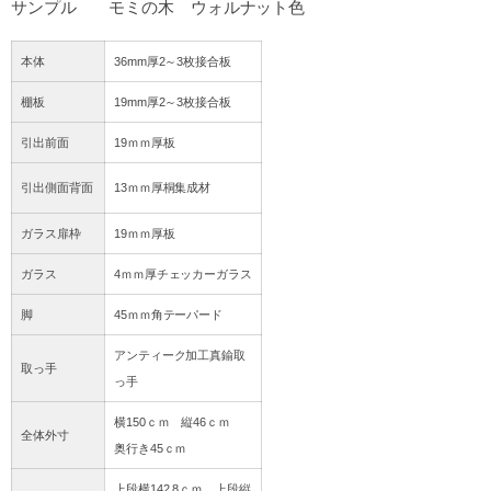
サンプル モミの木 ウォルナット色
本体
36mm厚2～3枚接合板
棚板
19mm厚2～3枚接合板
引出前面
19ｍｍ厚板
引出側面背面
13ｍｍ厚桐集成材
ガラス扉枠
19ｍｍ厚板
ガラス
4ｍｍ厚チェッカーガラス
脚
45ｍｍ角テーパード
アンティーク加工真鍮取
取っ手
っ手
横150ｃｍ 縦46ｃｍ
全体外寸
奥行き45ｃｍ
上段横142.8ｃｍ 上段縦