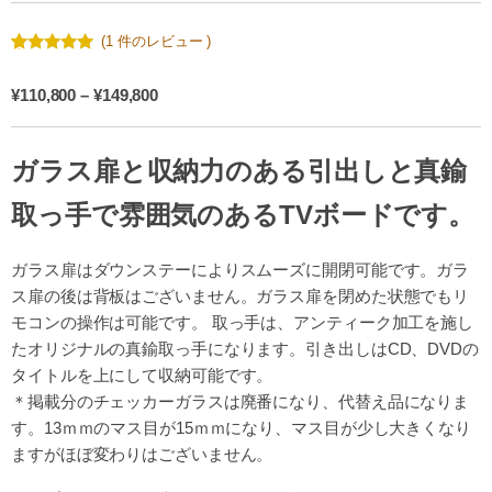
(
1
件のレビュー )
5.00
5
1
段階
の顧客評価
に基づく
¥
110,800
–
¥
149,800
ガラス扉と収納力のある引出しと真鍮
取っ手で雰囲気のあるTVボードです。
ガラス扉はダウンステーによりスムーズに開閉可能です。ガラ
ス扉の後は背板はございません。ガラス扉を閉めた状態でもリ
モコンの操作は可能です。 取っ手は、アンティーク加工を施し
たオリジナルの真鍮取っ手になります。引き出しはCD、DVDの
タイトルを上にして収納可能です。
＊掲載分のチェッカーガラスは廃番になり、代替え品になりま
す。13ｍｍのマス目が15ｍｍになり、マス目が少し大きくなり
ますがほぼ変わりはございません。