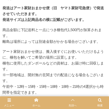
発送はアート家財おまかせ便（旧 ヤマト家財宅急便）で発送
させていただきます。
発送サイズは上記商品名の横に記載がございます。
商品金額に下記送料と一点につき梱包代1,500円が加算されま
す。
離島は場所によっては別途金額がかかる場合がございます。
アート家財おまかせ便は、
搬入後すぐにお使いいただけるよう
に、梱包を解いてご希望の場所に設置します。
梱包に使用したダンボールなどの資材は、お届け時に回収しま
す。
※一部地域は、開封無の玄関までの配送になる場合もございま
す。
午前中・12時～15時・15時～18時・18時～21時
の4選択から時
間帯を指定できます。
※一部地域を除く
※一部地域は、開梱無の玄関までの配送になる場合もございま
メニュー
ホーム
先頭へ
検索