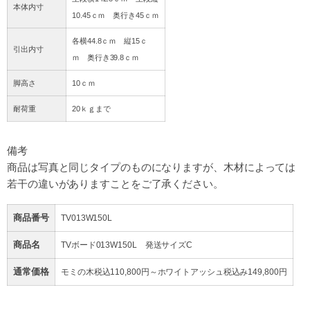
本体内寸
10.45ｃｍ 奥行き45ｃｍ
各横44.8ｃｍ 縦15ｃ
引出内寸
ｍ 奥行き39.8ｃｍ
脚高さ
10ｃｍ
耐荷重
20ｋｇまで
備考
商品は写真と同じタイプのものになりますが、
木材によっては
若干の違いがありますことをご了承ください。
商品番号
TV013W150L
商品名
TVボード013W150L 発送サイズC
通常価格
モミの木税込110,800円～ホワイトアッシュ税込み149,800円