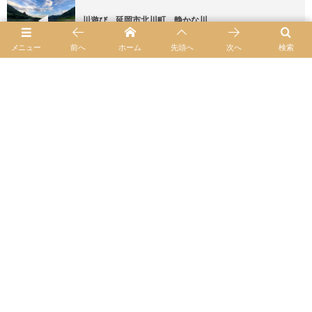
川遊び 延岡市北川町 静かな川
メニュー
前へ
ホーム
先頭へ
次へ
検索
商品金額一部値上げのお知らせ
HOME
メールフォームでお見積り依頼
LINEで気軽に相談
色サンプル請求
オリジナル家具
カート
送料
納期
お支払方法
特定商取引に関する法律に基づく表示
ABOUT US
よくあるご質問
お気に入りLIST
facebook