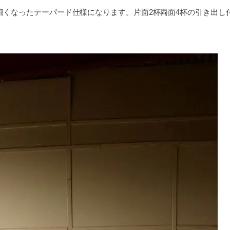
細くなったテーパード仕様になります。片面2杯両面4杯の引き出し