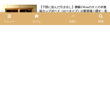
【下部に並んだ引き出し】横幅150cmのモミの木無
垢カップボード（ロータイプ）が新登場！隠す・見
せるを両立した仕様
メニュー
ホーム
先頭へ
検索
オリジナル家具新着商品
お客様から頂いた家具設置写真を新たに追加いたし
ました。カップボード TVボード ダイニングテ
ーブル ワークデスク
ブログ新着商品/最新作品など
【大型キッチンカウンター】横幅2080mmの無垢カ
ップボード｜モミの木と真鍮取手が映える大容量の
ガラス引き戸食器棚（2台連結仕様）
オーダー家具のご紹介
大型キッチンカウンターの選び方｜【宮崎の無垢家
具工房が解説】横幅180cm〜200cm（2台並べる連結
仕様）の総無垢カップボードの魅力
カップボード サイドボード キッチンボード
無垢ダイニングテーブルの選び方｜【サイズオーダ