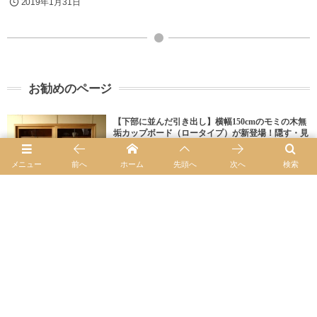
2019年1月31日
お勧めのページ
【下部に並んだ引き出し】横幅150cmのモミの木無
垢カップボード（ロータイプ）が新登場！隠す・見
せるを両立した仕様
メニュー
前へ
ホーム
先頭へ
次へ
検索
オリジナル家具新着商品
オリジナル家具２点追加いたしました。サイドボー
ド食器棚カップボードキッチンカウンター
オリジナル家具新着商品
新商品ダイニングテーブル025引き出し付き薄い天
板テーパードした脚細めのデザイン
オリジナル家具新着商品