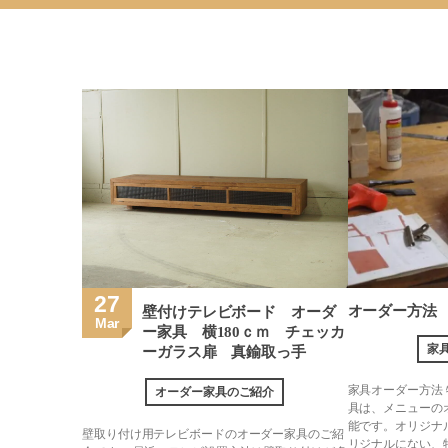
27
オーダー方法
壁付けテレビボード オーダ
Mar
ー家具 横180ｃｍ チェッカ
家
ーガラス扉 真鍮取っ手
家具オーダー方法 
オーダー家具のご紹介
具は、メニューの
能です。オリジナ
壁取り付け用テレビボードのオーダー家具のご紹
リジナルにない、