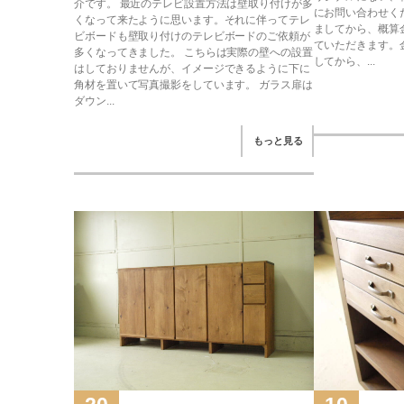
介です。 最近のテレビ設置方法は壁取り付けが多
にお問い合わせく
くなって来たように思います。それに伴ってテレ
ましてから、概算
ビボードも壁取り付けのテレビボードのご依頼が
ていただきます。
多くなってきました。 こちらは実際の壁への設置
してから、...
はしておりませんが、イメージできるように下に
角材を置いて写真撮影をしています。 ガラス扉は
ダウン...
もっと見る