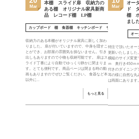
20
10
本棚 スライド扉 収納力の
オー
Mar
Mar
ある棚 オリジナル家具新商
ド 
品 レコード棚 LP棚
棚 
まし
カップボード 棚 食器棚 キッチンボード サイドボード
オー
収納力のある本棚がオリジナル家具に新しく加わ
りました。 扉が付いていますので、中身を隠すこ
特注で頂いたオー
とができ、お部屋の雰囲気を損ないません。引き
更新いたしました
出しもありますので小物も収納可能です。 扉はス
横縦のサイズ変更で
ライド丁番により自動でゆっくり静かに閉まりま
ｍ 奥行き450ｍ
す。とても便利です。商品ページは閉まる時の動
付きのダイニング
画もありますのでぜひご覧ください。 食器など本
耳の様に自然な丸
以外に...
は両面にあります。 
もっと見る