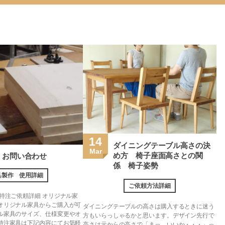
14
ダイニングテーブル高さの決
Mar
め方 椅子座面高さとの関
 お問い合わせ
係 椅子姿勢
具製作 使用詳細
ご依頼方法詳細
特注ご依頼詳細 オリジナル家
オリジナル家具からご購入が可
ダイニングテーブルの高さは購入するときに迷う
ル家具のサイズ、仕様変更やオ
方もいらっしゃるかと思います。デザイン先行で
特注家具は下記内容にてお気軽
高さは元からの高さで「まっ、いいか・・・」っ