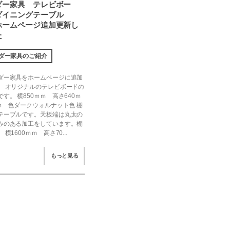
ダー家具 テレビボー
ダイニングテーブル
ホームページ追加更新し
た
ダー家具のご紹介
ダー家具をホームページに追加
。 オリジナルのテレビボードの
す。 横850ｍｍ 高さ640ｍ
ｍ 色ダークウォルナット色 棚
テーブルです。天板端は丸太の
みのある加工をしています。棚
横1600ｍｍ 高さ70...
もっと見る